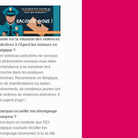
uelle est la situation des violences
olicières à l'égard les mineurs en
elgique ?
es violences policières ne sont pas
n phénomène nouveau mais elles
nt tendance à se banaliser et à
'inscrire dans les pratiques
olicières. Récemment, en Belgique,
ors de manifestations ou autres
vènements, de nombreux jeunes ont
té victimes de violences policières. Il
t urgent d'agir !
ourquoi recueillir ton témoignage
nonyme ?
'est dans ce contexte que DEI-
elgique souhaite récolter ton
émoignage (anonyme) si tu as été