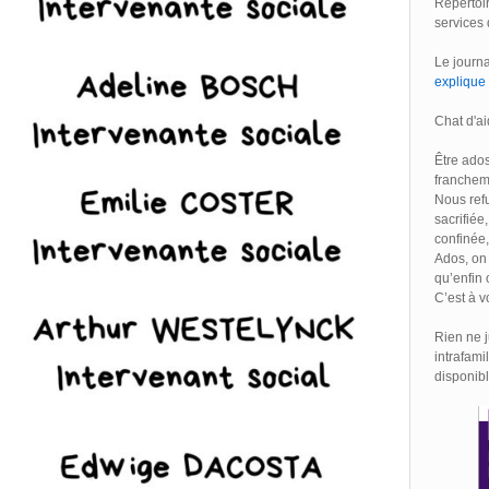
Répertoir
services
Le journa
explique 
Chat d'ai
Être ados
francheme
Nous ref
sacrifiée
confinée, 
Ados, on
qu’enfin 
C’est à vo
Rien ne j
intrafami
disponibl