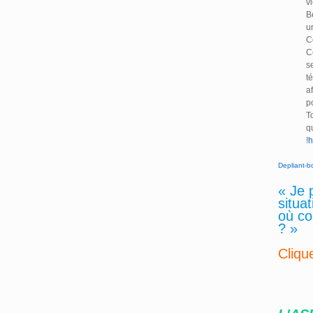
v
B
u
C
C
s
t
a
po
T
q
!
h
Depliant-b
« Je 
situa
où co
? »
Cliqu