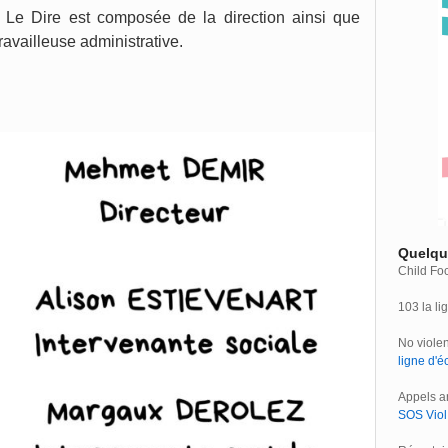
 Le Dire est composée de la direction ainsi que
ravailleuse administrative.
Quelque
Child Foc
103 la li
No violen
ligne d'é
Appels a
SOS Viol