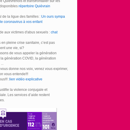
e Quiévrenois et transfrontalier sur les
 disponibles
répertoire Quiévrain
l de la ligue des familles :
Un ours sympa
le coronavirus à vos enfant
de aux victimes d'abus sexuels :
chat
 en pleine crise sanitaire, c’est pas
nt une vie, si?
usons de vous appeler la génération
, la génération COVID, la génération
...
 vous donne nos voix, venez vous exprimer,
on vous entende!!!
us!!! :
lien vidéo explicative
ustifie la violence conjugale et
liale. Les services d’aide restent
es.