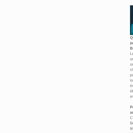
Q
p
B
L
u
o
s
p
l
é
é
es
P
a
C
B
t