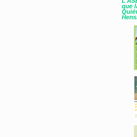
L'AS
que l
Quié
Hens