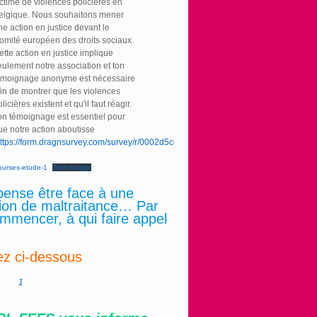
ictime de violences policières en
elgique. Nous souhaitons mener
ne action en justice devant le
omité européen des droits sociaux.
ette action en justice implique
eulement notre association et ton
émoignage anonyme est nécessaire
fin de montrer que les violences
licières existent et qu'il faut réagir.
on témoignage est essentiel pour
ue notre action aboutisse
ttps://form.dragnsurvey.com/survey/r/0002d5ce
ourses-etude-1
Télécharger
pense être face à une
tion de maltraitance… Par
mmencer, à qui faire appel
ez ci-dessous
1